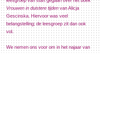
leesgroep van start gegaan
over het boek
Vrouwen in duistere tijden
van Alicja
Gescinska
. Hiervoor was veel
belangstelling; de leesgroep zit dan ook
vol.
We nemen ons voor om in het najaar van
2026 opnieuw een activiteit te organiseren:
in de vorm van een cursus, workshop of
een andere interactieve vorm, om zo
nogmaals aandacht te schenken aan '25
jaar Philos'.
Uw ideeën zijn welkom!
Meer over filosofiefestival
Meer over leesgroep