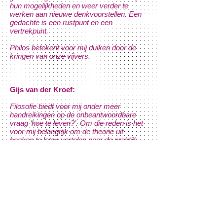
hun mogelijkheden en weer verder te
werken aan nieuwe denkvoorstellen. Een
gedachte is een rustpunt en een
vertrekpunt.
Philos betekent voor mij duiken door de
kringen van onze vijvers.
Gijs van der Kroef:
Filosofie biedt voor mij onder meer
handreikingen op de onbeantwoordbare
vraag ‘hoe te leven?’. Om die reden is het
voor mij belangrijk om de theorie uit
boeken te laten vertalen naar de praktijk,
naar het dagelijkse leven. Of misschien
iets meer overstijgend: wat kan ik doen om
goed te doen voor de/mijn omgeving, dier
en mens? Oftewel: filosofie in de praktijk
brengen kan ik per definitie niet alleen.
Daar is een gesprek met anderen voor
nodig.
Verschillende visies, mogelijke duidingen,