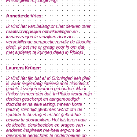
Philos geeft mij zingeving.
Annette de Vries:
Ik vind het van belang om het denken over
maatschappelijke ontwikkelingen en
levensvragen te verrijken door de
verschillende perspectieven die de filosofie
biedt. Ik zet me er graag voor in om dat
met anderen te kunnen delen in Philos!
Laurens Krüger:
Ik vind het fijn dat er in Groningen een plek
is waar regelmatig interessante filosofisch
getinte lezingen worden gehouden. Maar
Philos is meer dan dat. In Philos wordt mijn
denken gescherpt en aangemoedigd
doordat er na elke lezing, na een korte
pauze, ruim tijd genomen wordt om de
spreker te bevragen en het gebrachte
betoog te doordenken. Het luisteren naar
de ideeën, denkbeelden en vragen van
anderen inspireert me heel erg om de
gevormde gedachten te onderzoeken op