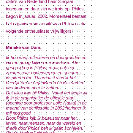
café's van Nederland haar 25e
jaar
ingegaan en daar zijn we trots op! Philos
begon in januari 2002. Momenteel bestaat
het organiserend comité van Philos uit de
volgende enthousiaste vrijwilligers:
Mineke van Dam:
Ik hou van, reflecteren en doorgronden en
wil me graag blijven verwonderen. De
gesprekken in Philos, maar ook het
zoeken naar onderwerpen en sprekers,
inspireren me. Daarnaast vind ik het
heerlijk om te organiseren en iets samen
met anderen neer te zetten.
Dat alles kan bij Philos. Vanaf het begin zit
ik in de organisatie: de officiële start
(opening door professor Lolle Nauta) in de
maand van de filosofie in 2002 herinner ik
mij nog goed.
Door Philos kijk ik bewuster naar het
leven, naar mensen, naar de wereld en
mede door Philos ben ik gaan schrijven.