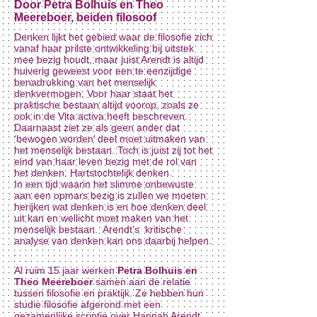
Door Petra Bolhuis en Theo
Meereboer, beiden filosoof
Denken lijkt het gebied waar de filosofie zich
vanaf haar prilste ontwikkeling bij uitstek
mee bezig houdt, maar juist Arendt is altijd
huiverig geweest voor een te eenzijdige
benadrukking van het menselijk
denkvermogen. Voor haar staat het
praktische bestaan altijd voorop, zoals ze
ook in de Vita activa heeft beschreven.
Daarnaast ziet ze als geen ander dat
‘bewogen worden’ deel moet uitmaken van
het menselijk bestaan. Toch is juist zij tot het
eind van haar leven bezig met de rol van
het denken. Hartstochtelijk denken.
In een tijd waarin het slimme onbewuste
aan een opmars bezig is zullen we moeten
herijken wat denken is en hoe denken deel
uit kan en wellicht moet maken van het
menselijk bestaan. Arendt’s kritische
analyse van denken kan ons daarbij helpen.
.
Al ruim 15 jaar werken
Petra Bolhuis en
Theo Meereboer
samen aan de relatie
tussen filosofie en praktijk. Ze hebben hun
studie filosofie afgerond met een
gezamenlijke scriptie over Hannah Arendt