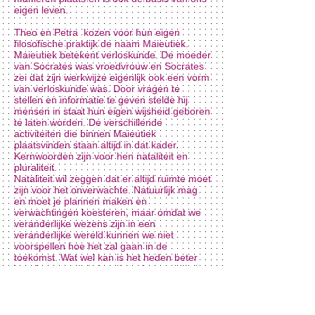
eigen leven.
Theo en Petra kozen voor hun eigen
filosofische praktijk de naam Maieutiek.
Maieutiek betekent verloskunde. De moeder
van Socrates was vroedvrouw en Socrates
zei dat zijn werkwijze eigenlijk ook een vorm
van verloskunde was. Door vragen te
stellen en informatie te geven stelde hij
mensen in staat hun eigen wijsheid geboren
te laten worden. De verschillende
activiteiten die binnen Maieutiek
plaatsvinden staan altijd in dat kader.
Kernwoorden zijn voor hen nataliteit en
pluraliteit.
Nataliteit wil zeggen dat er altijd ruimte moet
zijn voor het onverwachte. Natuurlijk mag
en moet je plannen maken en
verwachtingen koesteren, maar omdat we
veranderlijke wezens zijn in een
veranderlijke wereld kunnen we niet
voorspellen hoe het zal gaan in de
toekomst. Wat wel kan is het heden beter
begrijpen en als je jezelf en de wereld in het
heden beter kunt begrijpen kan die reflectie
opleveren dat er in de toekomst meer
ruimte ontstaat waar je kansen en
mogelijkheden ziet.