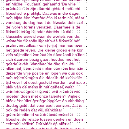
en Michel Foucault, genaamd ‘De vrije
productie’ en zijn daarna gestart met een
filosofische praktijk. Dat was in die dagen
nog bijna een contradictio in terminis, maar
vandaag de dag heeft de filosofie definitief
de ivoren torens verlaten. Daarmee is de
filosofie terug bij haar wortels. In die
klassieke wereld waar de wortels van de
westerse filosofie liggen was filosofie het
praten met elkaar van (vrije) mannen over
het goede leven. Die kleine groep elite kon
zich vrijmaken van nut en noodzaak en kon
zich daarom bezig gaan houden met het
goede leven. Vandaag de dag zijn we
allemaal, tenminste delen van ons leven in
diezelfde vrije positie en lopen we dus ook
aan tegen vragen die daar in de klassieke
tijd voor het eerst gesteld werden; wat is de
plek van de mens in het geheel, waar
worden we gelukkig van, wat zouden we
moeten doen met onze talenten? Vrijheid
bleek een niet geringe opgave en vandaag
de dag geldt dat voor veel mensen. Dat is
ook de reden dat wij, dankbaar
gebruikmakend van de academische
filosofie, de relatie tussen denken en doen
centraal stellen. Dat vindt op allerlei
manieren plaats en is ook de basis van ons