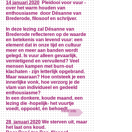
14 januari 2020
Pleidooi voor vuur -
over het warm houden van
enthousiasme door Désanne van
Brederode, filosoof en schrijver.
In deze lezing zal Désanne van
Brederode reflecteren op de waarde
en betekenis van levend vuur: een
element dat in onze tijd en cultuur
meer en meer aan banden wordt
gelegd. Is vuur alleen gevaarlijk,
vernietigend en vervuilend? Veel
mensen kampen met burn-out
klachaten - zijn letterlijk opgebrand.
Maar waaraan? Hoe ontsteek je een
innerlijke vonk, hoe verzorg je de
vlam van individueel en gedeeld
enthousiasme?
In een donkere, koude maand, een
lezing die -hopelijk- het vuurtje
voedt, oppookt, èn behoedt.
meer info
28 januari 2020
We sterven uit, maar
het laat ons koud.