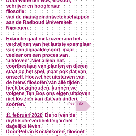
Door René ten Bos, filosoof,
schrijver en hoogleraar
filosofie
van de managementwetenschappen
aan de Radboud Universiteit
Nijmegen.
Extinctie gaat niet zozeer om het
verdwijnen van het laatste exemplaar
van een bepaalde soort, maar
veeleer om een proces van
‘uitdoven’. Niet alleen het
voortbestaan van planten en dieren
staat op het spel, maar ook dat van
onszelf. Hoewel het uitsterven van
de mens filosofen van alle tijden
heeft bezighouden, kunnen we
volgens Ten Bos ons eigen uitdoven
niet los zien van dat van andere
meer info
soorten.
11 februari 2020
De rol van de
mythische verbeelding in het
dagelijks leven.
Door Petran Kockelkoren, filosoof