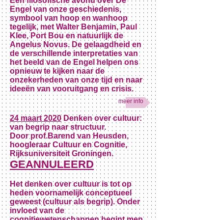
Een filosofische avond over De
Engel van onze geschiedenis,
symbool van hoop en wanhoop
tegelijk, met Walter Benjamin, Paul
Klee, Port Bou en natuurlijk de
Angelus Novus. De gelaagdheid en
de verschillende interpretaties van
het beeld van de Engel helpen ons
opnieuw te kijken naar de
onzekerheden van onze tijd en naar
ideeën van vooruitgang en crisis.
meer info
24 maart 2020
Denken over cultuur:
van begrip naar structuur.
Door prof.Barend van Heusden,
hoogleraar Cultuur en Cognitie,
Rijksuniversiteit Groningen.
GEANNULEERD
Het denken over cultuur is tot op
heden voornamelijk conceptueel
geweest (cultuur als begrip). Onder
invloed van de
cognitiewetenschappen begint men