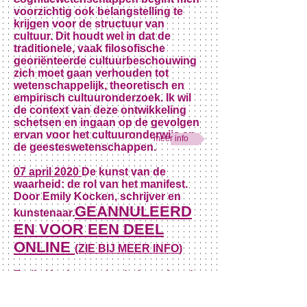
voorzichtig ook belangstelling te
krijgen voor de structuur van
cultuur. Dit houdt wel in dat de
traditionele, vaak filosofische
georiënteerde cultuurbeschouwing
zich moet gaan verhouden tot
wetenschappelijk, theoretisch en
empirisch cultuuronderzoek. Ik wil
de context van deze ontwikkeling
schetsen en ingaan op de gevolgen
ervan voor het cultuuronderwijs en
meer info
de geesteswetenschappen.
07 april 2020
De kunst van de
waarheid: de rol van het manifest.
Door Emily Kocken, schrijver en
GEANNULEERD
kunstenaar.
EN VOOR EEN DEEL
ONLINE
(ZIE BIJ MEER INFO)
Emily Kocken ontleedt de ronkende
manifesten van Dada, en andere
kunst-, filosofische, literaire en