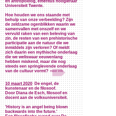
en antropoloog, emeritus
hoogleraar
Universiteit Twente.
Hoe houden we ons staande met
behulp van onze verbeelding? Zijn
de zeldzame ogenblikken waarin we
samenvallen met onszelf en we
vervuld raken van een beleving van
zin, de resten van een prehistorische
participatie aan de natuur die we
inmiddels zijn verloren? Of meldt
zich daarin een mythische onderlaag
die we weliswaar eeuwenlang
hebben miskend, maar die nog
steeds een springlevende onderlaag
van de cultuur vormt?
meer info
10 maart 2020
De engel, de
kunstenaar en de filosoof.
Door Diana de Esch, filosoof en
docent aan de volksuniversiteit.
'History is an angel being blown
backwards into the future.'